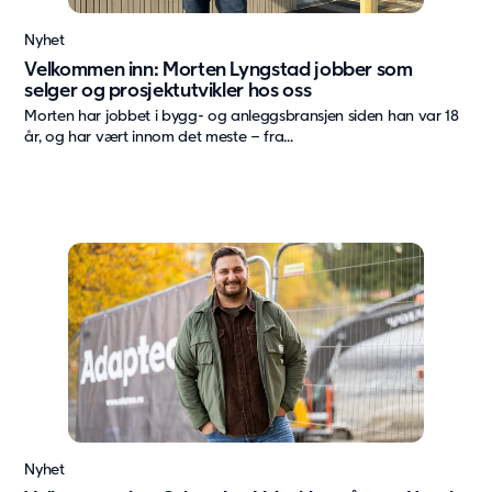
Våre modulløsninger
Nyhet
Annet
Velkommen inn: Morten Lyngstad jobber som
selger og prosjektutvikler hos oss
Tilvalg
Morten har jobbet i bygg- og anleggsbransjen siden han var 18
Hvorfor velge et midlertidig bygg
år, og har vært innom det meste – fra...
Space as a service
Bærekraft
Bærekraft
Vår tilnærming
Rapportering og samsvar
Bærekraft
Aktuelt
Siste nytt fra Adapteo
Nyhet
Nyheter