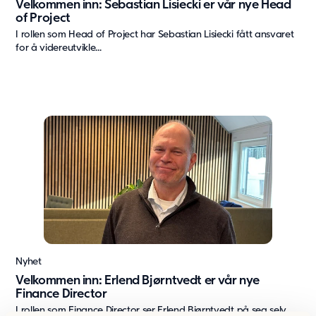
Velkommen inn: Sebastian Lisiecki er vår nye Head
Artikler
of Project
Våre kunder
I rollen som Head of Project har Sebastian Lisiecki fått ansvaret
Aktuelt
for å videreutvikle...
Om oss
Om Adapteo
Kontakt
Karriere
Presse & media
Support
Nyhet
Velkommen inn: Erlend Bjørntvedt er vår nye
Finance Director
I rollen som Finance Director ser Erlend Bjørntvedt på seg selv