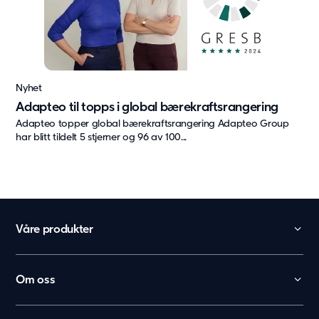
Nyhet
Adapteo til topps i global bærekraftsrangering
Adapteo topper global bærekraftsrangering Adapteo Group
har blitt tildelt 5 stjerner og 96 av 100...
Våre produkter
Barnehage
Skole
Om oss
Kontor
België
Kontakt
Helse og omsorg