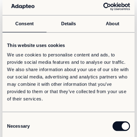
som «den ultimate hjelperytter». –...
Consent
Details
About
This website uses cookies
We use cookies to personalise content and ads, to
provide social media features and to analyse our traffic.
We also share information about your use of our site with
our social media, advertising and analytics partners who
may combine it with other information that you’ve
provided to them or that they’ve collected from your use
Nyhet
of their services.
Adapteo rangert topp 1 % globalt med EcoVadis
Platinum-vurdering
Adapteo Group har blitt tildelt Platinum-medalje i EcoVadis’
C
bærekraftsvurdering for 2025, noe som...
Necessary
o
n