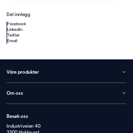
Del innlegg
Facebook
LinkedIn
Twitter
Email
Våre produkter
Barnehage
Skole
Om oss
Kontor
België
Kontakt
Helse og omsorg
Karriere
Nederland
Eldrebolig
Besøk oss
Presse & Media
Lietuvių
Bolig
Industriveien 40
3300 Hokksund
Eesti Keel