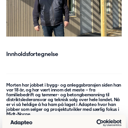
Våre modulløsninger
Annet
Tilvalg
Hvorfor velge et midlertidig bygg
Space as a service
Innholdsfortegnelse
Bærekraft
Bærekraft
Vår tilnærming
Rapportering og samsvar
Morten har jobbet i bygg- og anleggsbransjen siden han
Bærekraft
var 18 år, og har vært innom det meste – fra
familiebedrift og tømmer- og betongbemanning til
distriktslederansvar og teknisk salg over hele landet. Nå
Aktuelt
er vi så heldige å ha ham på laget i Adapteo hvor han
jobber som selger og prosjektutvikler med særlig fokus i
Siste nytt fra Adapteo
Midt-Norge.
Nyheter
–
Jeg trives med teknisk salg, reising, å møte kunder og