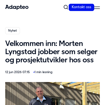
Kontakt oss
Våre produkter
Nyhet
Velg bygg som kan tilpasses
Velkommen inn: Morten
Vi er markedsledere i Nord-Europa med over 30 års erfaring og
har opparbeidet en unik kompetanse...
Lyngstad jobber som selger
Les mer
og prosjektutvikler hos oss
Våre modulløsninger
Skole
12 jun 2026 07:15
1 min lesning
Barnehage
Kontor
Helse og omsorg
Eldreomsorg
Bolig