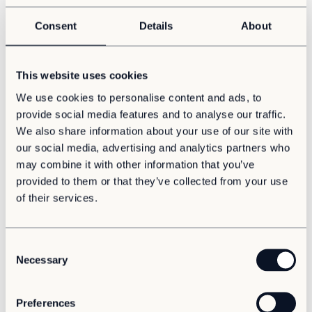
bygge nettverk. Det er det jeg har gjort i mange år, og
Artikler
det er det jeg fortsetter med her, sier Morten, som
Consent
Details
About
Våre kunder
begynte i Adapteo i november og har base i Trondheim.
Aktuelt
Et marked i bevegelse
This website uses cookies
Om oss
We use cookies to personalise content and ads, to
Om Adapteo
Allerede har Morten landet flere prosjekter: et for
provide social media features and to analyse our traffic.
Forsvarsbygg i Trøndelag på rundt 400 kvadratmeter,
Kontakt
We also share information about your use of our site with
og et kontorbygg for BaneNOR på Lillehammer. I tillegg
Karriere
our social media, advertising and analytics partners who
er han involvert i flere pågående tilbudsprosesser.
Presse & media
may combine it with other information that you’ve
provided to them or that they’ve collected from your use
Support
– Det skjer mye om dagen. Vi er med og regner på flere
spennende prosjekter over hele landet, og da særlig
of their services.
med fokus i Trondheim og omegn for min del, forteller
Morten.
C
Med fotfeste i Midt-Norge
Necessary
o
n
En viktig milepæl kom denne uken, da Adapteo
s
Preferences
etablerte seg på Lundamo, om lag femten minutter sør