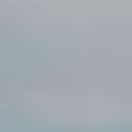
Våre modulløsninger
Annet
Tilvalg
Hvorfor velge et midlertidig bygg
Space as a service
Bærekraft
Bærekraft
Vår tilnærming
Rapportering og samsvar
Bærekraft
Aktuelt
Siste nytt fra Adapteo
Nyheter