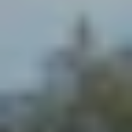
Artikler
Våre kunder
Aktuelt
Om oss
Om Adapteo
Kontakt
Karriere
Presse & media
Support