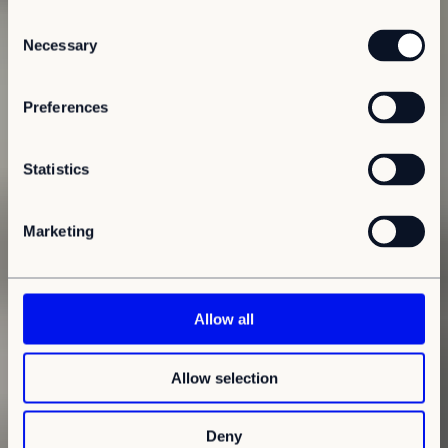
C
Necessary
o
n
s
Preferences
e
n
t
Statistics
S
e
Marketing
l
e
c
t
Allow all
i
o
Allow selection
n
Deny