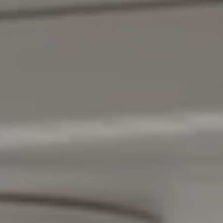
Våre modulløsninger
Annet
Tilvalg
Hvorfor velge et midlertidig bygg
Space as a service
Bærekraft
Bærekraft
Vår tilnærming
Rapportering og samsvar
Bærekraft
Aktuelt
Siste nytt fra Adapteo
Nyheter