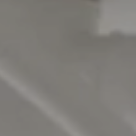
Artikler
Våre kunder
Aktuelt
Om oss
Om Adapteo
Kontakt
Karriere
Presse & media
Support