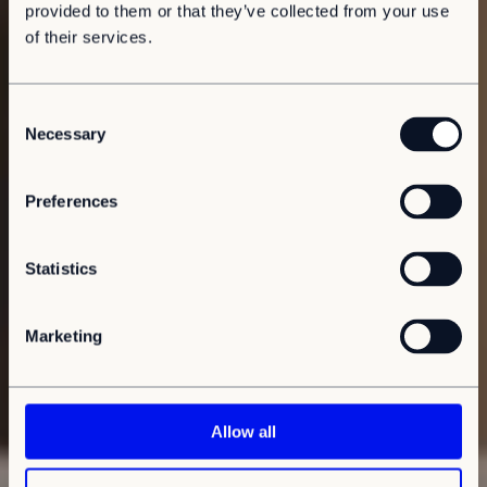
provided to them or that they’ve collected from your use
of their services.
C
Necessary
o
n
s
Preferences
e
n
t
Statistics
S
e
Marketing
l
e
c
t
Allow all
i
o