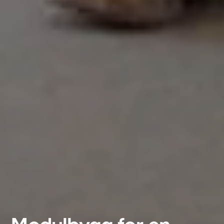
België
Nederland
Lietuvių
Eesti Keel
Suomi